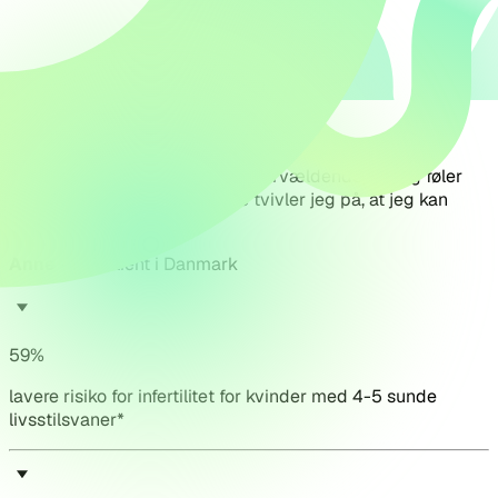
“
Fertilitetsrejsen er ekstremt overvældende, og jeg føler
mig magtesløs - nogle gange tvivler jeg på, at jeg kan
fortsætte behandlingen.
”
Anne
-
IVF-klient i Danmark
59%
lavere risiko for infertilitet for kvinder med 4-5 sunde
livsstilsvaner*