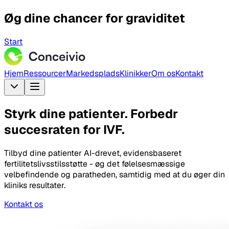
Øg dine chancer for graviditet
Start
Hjem
Ressourcer
Markedsplads
Klinikker
Om os
Kontakt
Styrk dine patienter. Forbedr
succesraten for IVF.
Tilbyd dine patienter AI-drevet, evidensbaseret
fertilitetslivsstilsstøtte - øg det følelsesmæssige
velbefindende og paratheden, samtidig med at du øger din
kliniks resultater.
Kontakt os